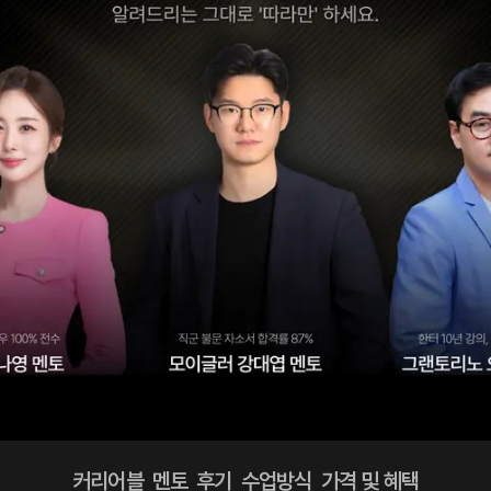
커리어블
멘토
후기
수업방식
가격 및 혜택